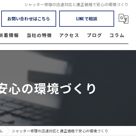
シャッター修理の迅速対応と適正価格で安心の環境づくり
お問い合わせはこちら
LINEで相談
新着情報
当社の特徴
アクセス
ブログ
コラム
窓
本社
ガレージ
渋谷営業所
安心の環境づくり
倉庫
上野営業所
防火シャッター
西東京営業所
店舗
練馬営業所
日本橋営業所
ム
シャッター修理の迅速対応と適正価格で安心の環境づくり