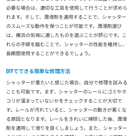
潤滑剤の使用とその効果
必要な場合は、適切な工具を使用して行うことが求めら
部品交換による改善方法
れます。そして、潤滑剤を適用することで、シャッター
シャッターのバランス調整
のスムーズな動作を保つことが可能です。潤滑剤選び
は、横浜の気候に適したものを選ぶことが肝心です。こ
スプリングの調整と交換方法
れらの手順を踏むことで、シャッターの性能を維持し、
プロの手による精密修理
長期間使用することができるでしょう。
修理後のメンテナンス方法
シャッターが重たい時の信頼できる業者選び方
DIYでできる簡単な修理方法
横浜編
シャッターが重たいと感じた場合、自分で修理を試みる
信頼できる業者の見分け方
ことも可能です。まず、シャッターのレールにゴミやホ
口コミや評判をチェックする方法
コリが溜まっていないかをチェックすることが大切で
業者の技術力を確認するポイント
す。レールが汚れていると、シャッターの動きが悪くな
修理料金の適正価格とは
る原因となります。レールをきれいに掃除した後、潤滑
アフターサービスの充実度
剤を適用して滑りを良くしましょう。また、シャッター