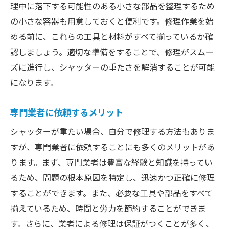
理中に落下する可能性のある小さな部品を整理するため
修理前に確認すべき重要ポイント
の小さな容器も用意しておくと便利です。修理作業を始
修理費用を抑えるコツ
める前に、これらの工具と材料がすべて揃っているか確
修理後の定期的な点検の重要性
認しましょう。適切な準備をすることで、修理がスムー
シャッターが重たくなる原因と横浜での修理ス
ズに進行し、シャッターの重たさを解消することが可能
テップ
になります。
最も一般的なシャッターの問題点
専門業者に依頼するメリット
劣化部品の特定方法
シャッターが重たい場合、自分で修理する方法もありま
修理作業の具体的なステップ
すが、専門業者に依頼することにも多くのメリットがあ
修理にかかる時間と費用の目安
ります。まず、専門業者は豊富な経験と知識を持ってい
専門業者が行う詳細な修理方法
るため、問題の根本原因を特定し、迅速かつ正確に修理
修理後のトラブル防止方法
することができます。また、必要な工具や部品をすべて
横浜でシャッターが重たい時に頼りになる修理
揃えているため、時間と労力を節約することができま
業者とは
す。さらに、業者による修理は保証がつくことが多く、