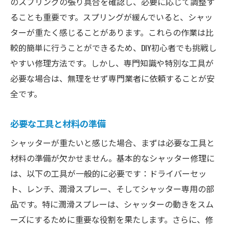
のスプリングの張り具合を確認し、必要に応じて調整す
業者選びで失敗しないための注意点
ることも重要です。スプリングが緩んでいると、シャッ
効果的なシャッター修理方法と横浜のおすすめ
ターが重たく感じることがあります。これらの作業は比
業者
較的簡単に行うことができるため、DIY初心者でも挑戦し
最適な修理方法の選び方
やすい修理方法です。しかし、専門知識や特別な工具が
おすすめのシャッター修理業者リスト
必要な場合は、無理をせず専門業者に依頼することが安
実際の修理事例の紹介
全です。
業者の対応スピードと効率性
修理保証の有無とその重要性
必要な工具と材料の準備
業者選びの際の具体的なチェックポイント
シャッターが重たいと感じた場合、まずは必要な工具と
シャッターが重たいと感じたら横浜でできる修
材料の準備が欠かせません。基本的なシャッター修理に
理対策
は、以下の工具が一般的に必要です：ドライバーセッ
ト、レンチ、潤滑スプレー、そしてシャッター専用の部
日常的にできるメンテナンス方法
品です。特に潤滑スプレーは、シャッターの動きをスム
簡単な修理対策の実践方法
ーズにするために重要な役割を果たします。さらに、修
専門業者に依頼するタイミング