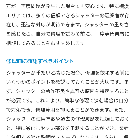
信頼できる業者の特徴とは
万が一再度問題が発生した場合でも安心です。特に横浜
地元で評判の高い修理業者の紹介
エリアでは、多くの信頼できるシャッター修理業者が存
業者選びで注意すべきポイント
在し、迅速な対応が期待できます。シャッターの重たさ
を感じたら、自分で修理を試みる前に、一度専門業者に
費用対効果の高い業者選び
相談してみることをおすすめします。
修理後のフォローアップサービス
業者とのコミュニケーションの取り方
修理前に確認すべきポイント
シャッターが重たいと感じた場合、修理を依頼する前に
いくつかのポイントを確認しておくことが大切です。ま
ず、シャッターの動作不良や異音の原因を特定すること
が必要です。これにより、簡単な修理で済む場合は自分
で対処でき、修理費用を抑えることができます。また、
シャッターの使用年数や過去の修理履歴を把握しておく
と、特に劣化しやすい部分を予測することができ、業者
に依頼する際の説明がスムーズになります。さらに、保