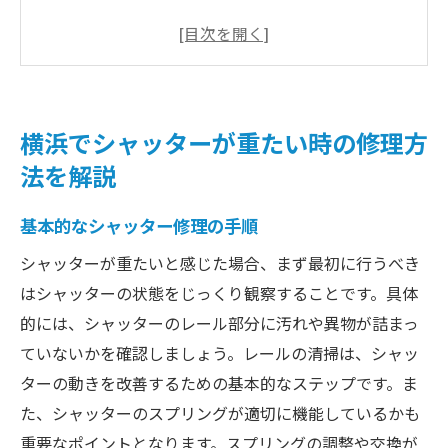
必要な工具と材料の準備
専門業者に依頼するメリット
修理前に確認すべきポイント
シャッターの定期メンテナンスの重要性
横浜でシャッターが重たい時の修理方
シャッターが重たい原因と解決策を横浜で探す
法を解説
シャッターが重たくなる主な原因
基本的なシャッター修理の手順
劣化した部品の交換方法
環境要因による影響と対策
シャッターが重たいと感じた場合、まず最初に行うべき
はシャッターの状態をじっくり観察することです。具体
異音がする場合の対処法
的には、シャッターのレール部分に汚れや異物が詰まっ
専門業者による診断の重要性
ていないかを確認しましょう。レールの清掃は、シャッ
適切な修理方法を選ぶコツ
ターの動きを改善するための基本的なステップです。ま
横浜のシャッター修理で重たいシャッターを軽
た、シャッターのスプリングが適切に機能しているかも
くする方法
重要なポイントとなります。スプリングの調整や交換が